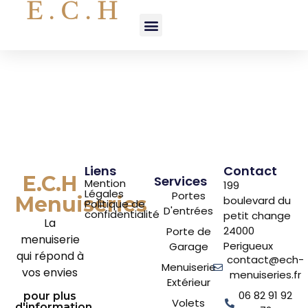
E.C.H
Pose fenêtre
Antonne
Liens
Contact
E.C.H
Services
Mention
199
Légales
Portes
Menuiseries
boulevard du
Politique de
D'entrées
confidentialité
petit change
La
24000
Porte de
menuiserie
Perigueux
Garage
qui répond à
contact@ech-
Menuiserie
vos envies
menuiseries.fr
Extérieur
06 82 91 92
pour plus
Volets
d'information